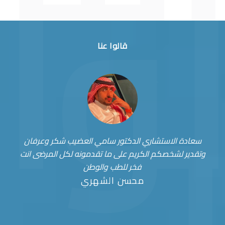
قالوا عنا
سعادة الاستشاري الدكتور سامي العضيب شكر وعرفان
وتقدير لشخصكم الكريم على ما تقدمونه لكل المرضى انت
فخر للطب والوطن
محسن الشهري