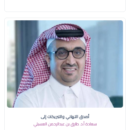
أصدق التهاني والتبريكات إلى
سعادة أ.د. ​طارق بن عبدالرحمن العسبلي