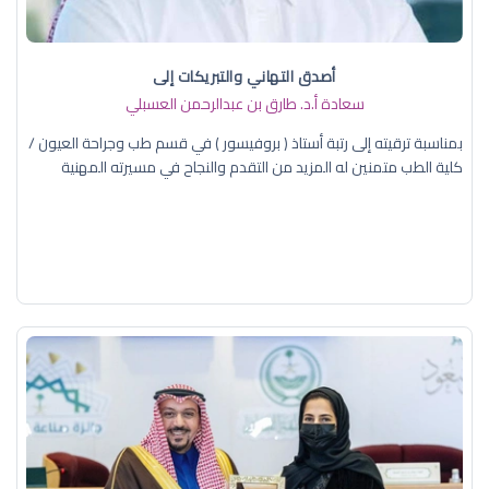
أصدق التهاني والتبريكات إلى
سعادة أ.د. ​طارق بن عبدالرحمن العسبلي
بمناسبة ترقيته إلى رتبة أستاذ ( بروفيسور ) في قسم طب وجراحة العيون /
كلية الطب متمنين له المزيد من التقدم والنجاح في مسيرته المهنية