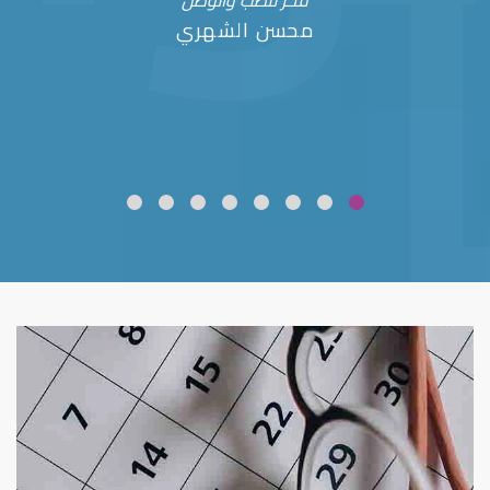
فخر للطب والوطن
محسن الشهري
ضعف نظر
قلوبال لرعاية العين