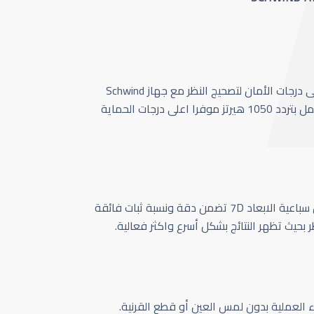
أحدث وأسرع تقنية بأعلى درجات الأمان لتصحيج النظر مع جهاز Schwind
Amaris 1050 الذي يعمل بتردد 1050 هيرتز موفرا اعلى درجات الحماية
كاميرا تتبع حركة العين سباعية الابعاد 7D تضمن دقة ونسبة ثبات فائقة
ر بحيث تظهر النتائج بشكل أسرع واكثر فعالية.
اء العملية بدون لمس العين أو قطع القرنية.