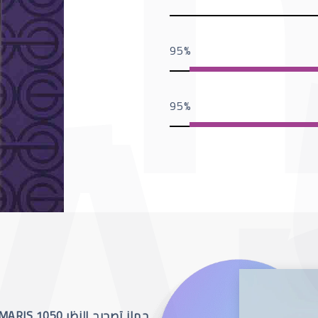
95
95
جهاز تصحيح النظر SCHWIND AMARIS 1050