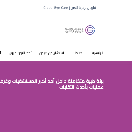
طبيب عيون 
قلوبال لرعاية العين | Global Eye Care
المائية في 
الرئيسية
الخدمات
استشاريون عيون
أخصائيون عيون
أ
بيئة طبية متكاملة داخل أحد أكبر المستشفيات وغرف
عمليات بأحدث التقنيات