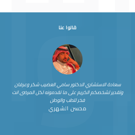
قالوا عنا
سعادة الاستشاري الدكتور سامي العضيب شكر وعرفان
وتقدير لشخصكم الكريم على ما تقدمونه لكل المرضى انت
فخر للطب والوطن
محسن الشهري