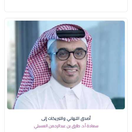
أصدق التهاني والتبريكات إلى
سعادة أ.د. ​طارق بن عبدالرحمن العسبلي