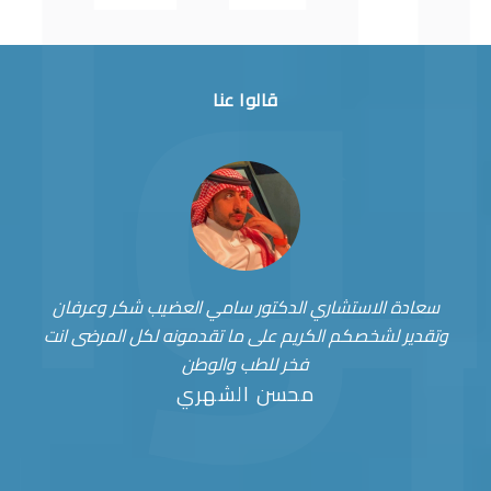
قالوا عنا
سعادة الاستشاري الدكتور سامي العضيب شكر وعرفان
وتقدير لشخصكم الكريم على ما تقدمونه لكل المرضى انت
فخر للطب والوطن
محسن الشهري