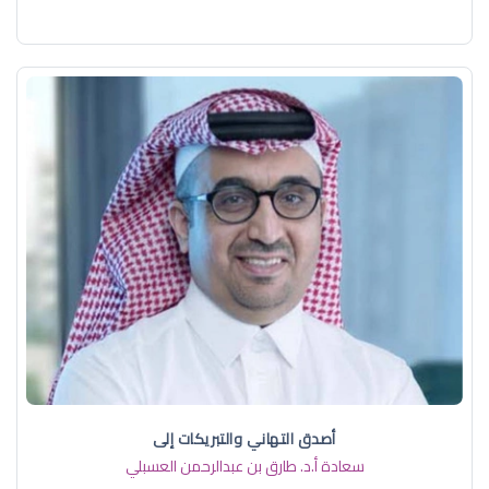
أصدق التهاني والتبريكات إلى
سعادة أ.د. ​طارق بن عبدالرحمن العسبلي