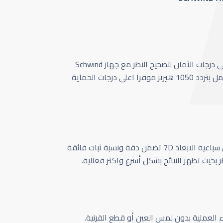
أحدث وأسرع تقنية بأعلى درجات الأمان لتصحيج النظر مع جهاز Schwind
Amaris 1050 الذي يعمل بتردد 1050 هيرتز موفرا اعلى درجات الحماية
كاميرا تتبع حركة العين سباعية الابعاد 7D تضمن دقة ونسبة ثبات فائقة
ر بحيث تظهر النتائج بشكل أسرع واكثر فعالية.
اء العملية بدون لمس العين أو قطع القرنية.