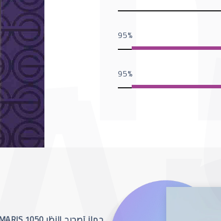
95
95
جهاز تصحيح النظر SCHWIND AMARIS 1050