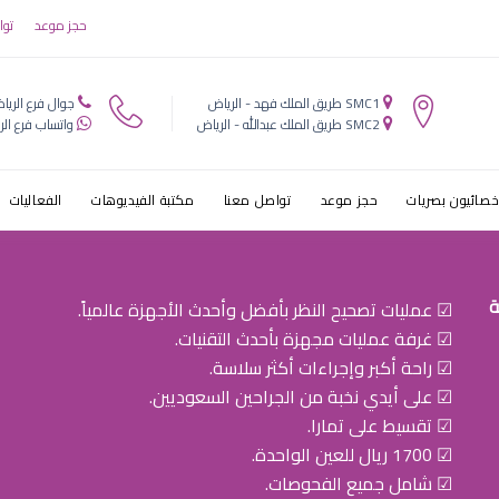
ثمانيه استشار
حجز موعد
توا
SMC1 طريق الملك فهد - الرياض
جوال فرع الريا
SMC2 طريق الملك عبدالله - الرياض
واتساب فرع الر
خصائيون بصريات
حجز موعد
تواصل معنا
مكتبة الفيديوهات
الفعاليات
ة
☑ عمليات تصحيح النظر بأفضل وأحدث الأجهزة عالمياً.
☑ غرفة عمليات مجهزة بأحدث التقنيات.
☑ راحة أكبر وإجراءات أكثر سلاسة.
☑ على أيدي نخبة من الجراحين السعوديين.
☑ تقسيط على تمارا.
☑ 1700 ريال للعين الواحدة.
☑ شامل جميع الفحوصات.