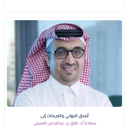
أصدق التهاني والتبريكات إلى
سعادة أ.د. ​طارق بن عبدالرحمن العسبلي