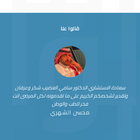
قالوا عنا
سعادة الاستشاري الدكتور سامي العضيب شكر وعرفان
وتقدير لشخصكم الكريم على ما تقدمونه لكل المرضى انت
فخر للطب والوطن
محسن الشهري