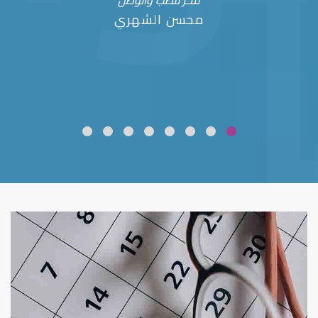
فخر للطب والوطن
محسن الشهري
ضعف نظر
قلوبال لرعاية العين