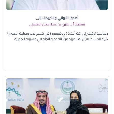
أصدق التهاني والتبريكات إلى
سعادة أ.د. ​طارق بن عبدالرحمن العسبلي
بمناسبة ترقيته إلى رتبة أستاذ ( بروفيسور ) في قسم طب وجراحة العيون /
كلية الطب متمنين له المزيد من التقدم والنجاح في مسيرته المهنية