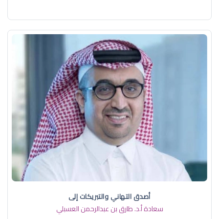
أصدق التهاني والتبريكات إلى
سعادة أ.د. ​طارق بن عبدالرحمن العسبلي