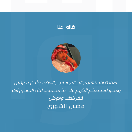
قالوا عنا
سعادة الاستشاري الدكتور سامي العضيب شكر وعرفان
وتقدير لشخصكم الكريم على ما تقدمونه لكل المرضى انت
فخر للطب والوطن
محسن الشهري