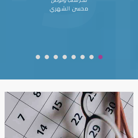
فخر للطب والوطن
محسن الشهري
ضعف نظر
قلوبال لرعاية العين