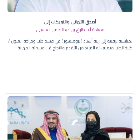
أصدق التهاني والتبريكات إلى
سعادة أ.د. ​طارق بن عبدالرحمن العسبلي
بمناسبة ترقيته إلى رتبة أستاذ ( بروفيسور ) في قسم طب وجراحة العيون /
كلية الطب متمنين له المزيد من التقدم والنجاح في مسيرته المهنية