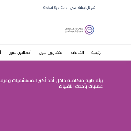
طبيب عيون ت
قلوبال لرعاية العين | Global Eye Care
الرئيسية
الخدمات
استشاريون عيون
أخصائيون عيون
أ
بيئة طبية متكاملة داخل أحد أكبر المستشفيات وغرف
عمليات بأحدث التقنيات