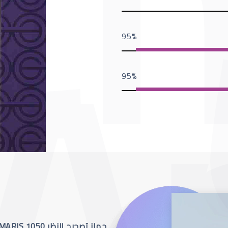
95
95
جهاز تصحيح النظر SCHWIND AMARIS 1050