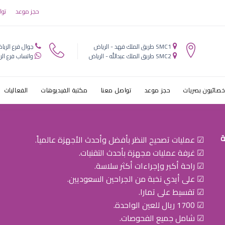
ويتر
حجز موعد
توا
SMC1 طريق الملك فهد - الرياض
جوال فرع الريا
SMC2 طريق الملك عبدالله - الرياض
واتساب فرع الر
خصائيون بصريات
حجز موعد
تواصل معنا
مكتبة الفيديوهات
الفعاليات
ة
☑ عمليات تصحيح النظر بأفضل وأحدث الأجهزة عالمياً.
☑ غرفة عمليات مجهزة بأحدث التقنيات.
☑ راحة أكبر وإجراءات أكثر سلاسة.
☑ على أيدي نخبة من الجراحين السعوديين.
☑ تقسيط على تمارا.
☑ 1700 ريال للعين الواحدة.
☑ شامل جميع الفحوصات.