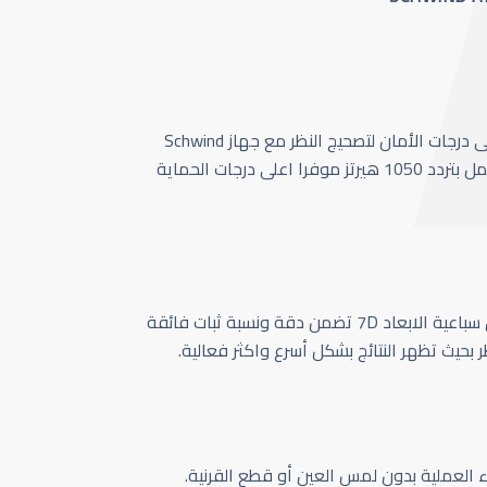
أحدث وأسرع تقنية بأعلى درجات الأمان لتصحيج النظر مع جهاز Schwind
Amaris 1050 الذي يعمل بتردد 1050 هيرتز موفرا اعلى درجات الحماية
كاميرا تتبع حركة العين سباعية الابعاد 7D تضمن دقة ونسبة ثبات فائقة
ر بحيث تظهر النتائج بشكل أسرع واكثر فعالية.
اء العملية بدون لمس العين أو قطع القرنية.