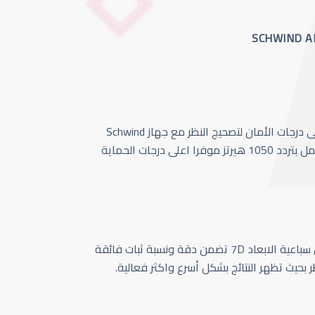
أحدث وأسرع تقنية بأعلى درجات الأمان لتصحيج النظر مع جهاز Schwind
Amaris 1050 الذي يعمل بتردد 1050 هيرتز موفرا اعلى درجات الحماية
كاميرا تتبع حركة العين سباعية الابعاد 7D تضمن دقة ونسبة ثبات فائقة
ر بحيث تظهر النتائج بشكل أسرع واكثر فعالية.