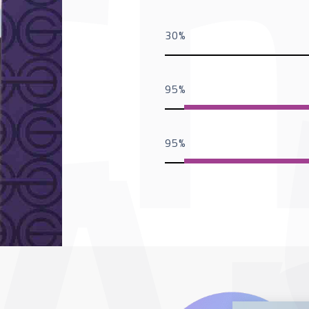
30
95
95