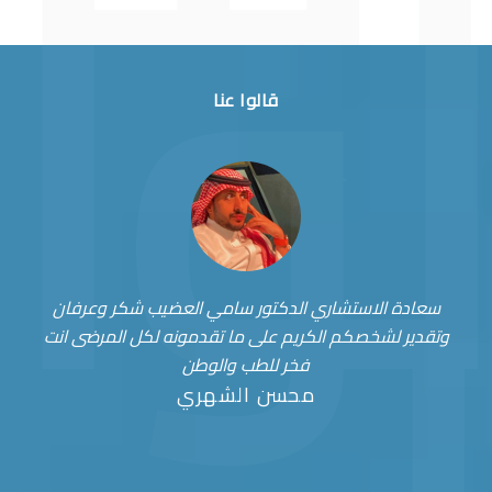
قالوا عنا
سعادة الاستشاري الدكتور سامي العضيب شكر وعرفان
وتقدير لشخصكم الكريم على ما تقدمونه لكل المرضى انت
فخر للطب والوطن
محسن الشهري