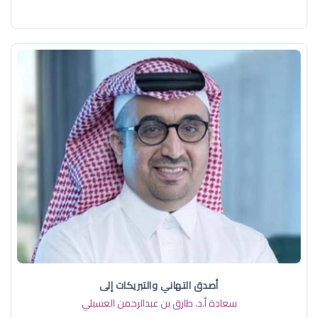
أصدق التهاني والتبريكات إلى
سعادة أ.د. ​طارق بن عبدالرحمن العسبلي