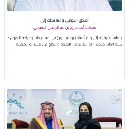
أصدق التهاني والتبريكات إلى
سعادة أ.د. ​طارق بن عبدالرحمن العسبلي
بمناسبة ترقيته إلى رتبة أستاذ ( بروفيسور ) في قسم طب وجراحة العيون /
كلية الطب متمنين له المزيد من التقدم والنجاح في مسيرته المهنية