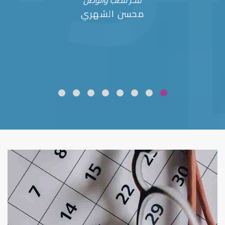
فخر للطب والوطن
محسن الشهري
ضعف نظر
قلوبال لرعاية العين