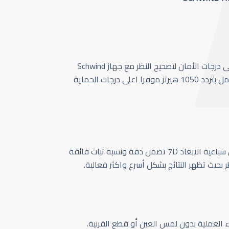
أحدث وأسرع تقنية بأعلى درجات الأمان لتصحيج النظر مع جهاز Schwind
Amaris 1050 الذي يعمل بتردد 1050 هيرتز موفرا اعلى درجات الحماية
كاميرا تتبع حركة العين سباعية الابعاد 7D تضمن دقة ونسبة ثبات فائقة
ر بحيث تظهر النتائج بشكل أسرع واكثر فعالية.
اء العملية بدون لمس العين أو قطع القرنية.