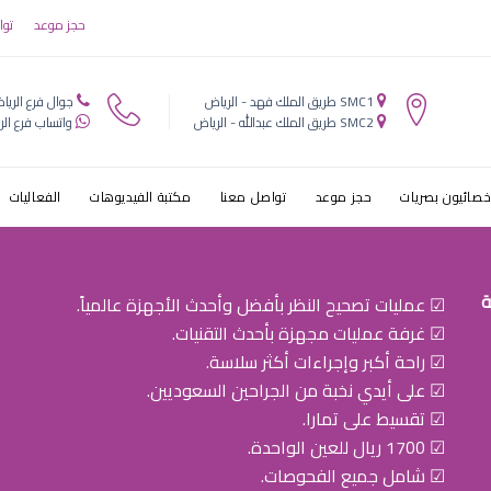
د مستشفى الم
حجز موعد
توا
لعيون
SMC1 طريق الملك فهد - الرياض
جوال فرع الريا
SMC2 طريق الملك عبدالله - الرياض
واتساب فرع الر
خصائيون بصريات
حجز موعد
تواصل معنا
مكتبة الفيديوهات
الفعاليات
ة
☑ عمليات تصحيح النظر بأفضل وأحدث الأجهزة عالمياً.
☑ غرفة عمليات مجهزة بأحدث التقنيات.
☑ راحة أكبر وإجراءات أكثر سلاسة.
☑ على أيدي نخبة من الجراحين السعوديين.
☑ تقسيط على تمارا.
☑ 1700 ريال للعين الواحدة.
☑ شامل جميع الفحوصات.