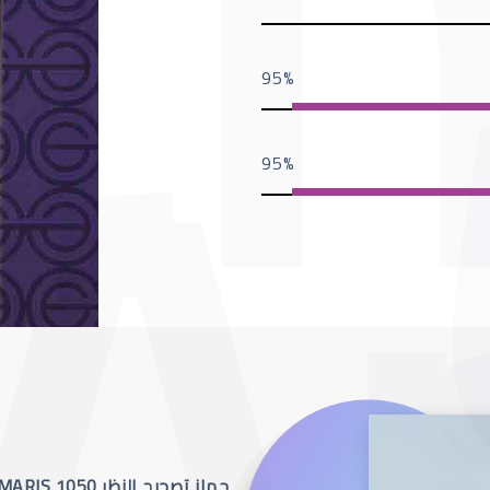
95
95
جهاز تصحيح النظر SCHWIND AMARIS 1050