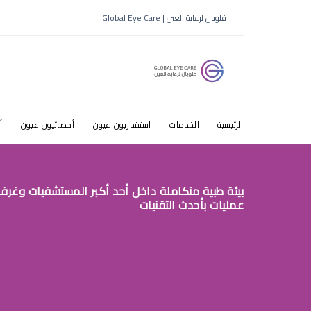
طباعة موع
قلوبال لرعاية العين | Global Eye Care
التخصصي ل
الرئيسية
الخدمات
استشاريون عيون
أخصائيون عيون
أ
بيئة طبية متكاملة داخل أحد أكبر المستشفيات وغرف
عمليات بأحدث التقنيات