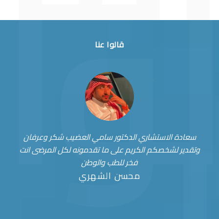
قالوا عنا
سعادة الاستشاري الدكتور سامي العضيب شكر وعرفان
وتقدير لشخصكم الكريم على ما تقدمونه لكل المرضى انت
فخر للطب والوطن
محسن الشهري