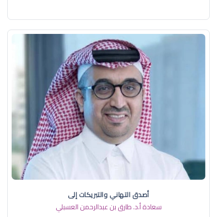
أصدق التهاني والتبريكات إلى
سعادة أ.د. ​طارق بن عبدالرحمن العسبلي