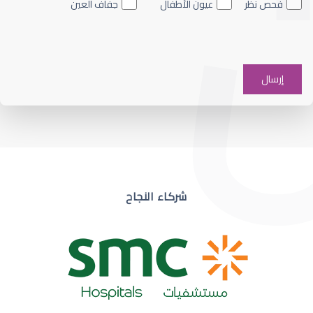
فحص نظر
عيون الأطفال
جفاف العين
ضعف نظر في عين واحدة
شركاء النجاح
ضعف نظر مفاجئ