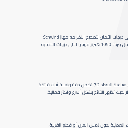
أحدث وأسرع تقنية بأعلى درجات الأمان لتصحيج النظر مع جهاز Schwind
Amaris 1050 الذي يعمل بتردد 1050 هيرتز موفرا اعلى درجات الحماية
كاميرا تتبع حركة العين سباعية الابعاد 7D تضمن دقة ونسبة ثبات فائقة
ر بحيث تظهر النتائج بشكل أسرع واكثر فعالية.
اء العملية بدون لمس العين أو قطع القرنية.