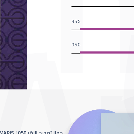
95
95
جهاز تصحيح النظر SCHWIND AMARIS 1050