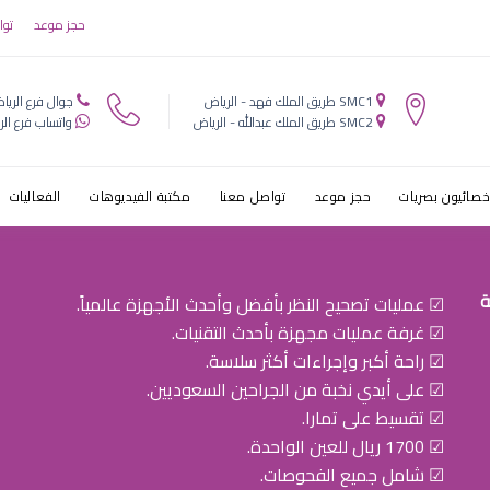
لانجليزي
حجز موعد
توا
SMC1 طريق الملك فهد - الرياض
جوال فرع الريا
SMC2 طريق الملك عبدالله - الرياض
واتساب فرع الر
خصائيون بصريات
حجز موعد
تواصل معنا
مكتبة الفيديوهات
الفعاليات
ة
☑ عمليات تصحيح النظر بأفضل وأحدث الأجهزة عالمياً.
☑ غرفة عمليات مجهزة بأحدث التقنيات.
☑ راحة أكبر وإجراءات أكثر سلاسة.
☑ على أيدي نخبة من الجراحين السعوديين.
☑ تقسيط على تمارا.
☑ 1700 ريال للعين الواحدة.
☑ شامل جميع الفحوصات.