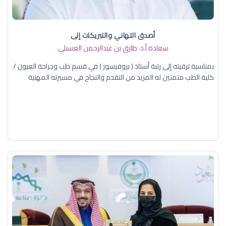
أصدق التهاني والتبريكات إلى
سعادة أ.د. ​طارق بن عبدالرحمن العسبلي
بمناسبة ترقيته إلى رتبة أستاذ ( بروفيسور ) في قسم طب وجراحة العيون /
كلية الطب متمنين له المزيد من التقدم والنجاح في مسيرته المهنية