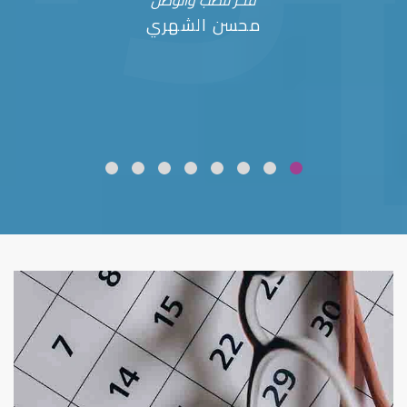
فخر للطب والوطن
محسن الشهري
ضعف نظر
قلوبال لرعاية العين