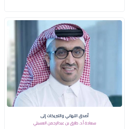
أصدق التهاني والتبريكات إلى
سعادة أ.د. ​طارق بن عبدالرحمن العسبلي