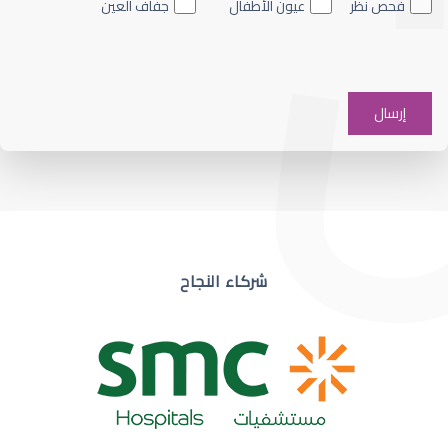
فحص نظر
عيون الأطفال
جفاف العين
ضعف نظر في عين واحدة
شركاء النجاح
ضعف نظر مفاجئ