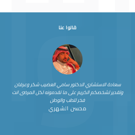
قالوا عنا
سعادة الاستشاري الدكتور سامي العضيب شكر وعرفان
وتقدير لشخصكم الكريم على ما تقدمونه لكل المرضى انت
فخر للطب والوطن
محسن الشهري