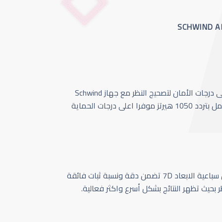
أحدث وأسرع تقنية بأعلى درجات الأمان لتصحيج النظر مع جهاز Schwind
Amaris 1050 الذي يعمل بتردد 1050 هيرتز موفرا اعلى درجات الحماية
كاميرا تتبع حركة العين سباعية الابعاد 7D تضمن دقة ونسبة ثبات فائقة
ر بحيث تظهر النتائج بشكل أسرع واكثر فعالية.