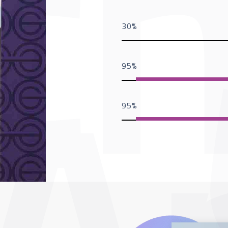
30
95
95