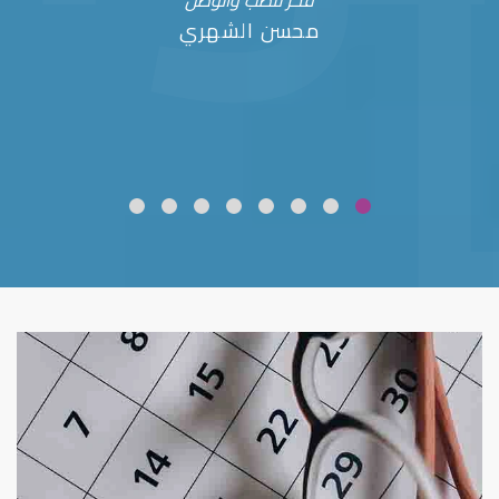
فخر للطب والوطن
محسن الشهري
ضعف نظر
قلوبال لرعاية العين