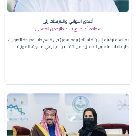
أصدق التهاني والتبريكات إلى
سعادة أ.د. ​طارق بن عبدالرحمن العسبلي
بمناسبة ترقيته إلى رتبة أستاذ ( بروفيسور ) في قسم طب وجراحة العيون /
كلية الطب متمنين له المزيد من التقدم والنجاح في مسيرته المهنية