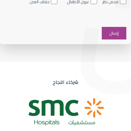
فحص نظر
عيون الأطفال
جفاف العين
ضعف نظر في عين واحدة
شركاء النجاح
ضعف نظر مفاجئ