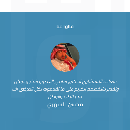
قالوا عنا
سعادة الاستشاري الدكتور سامي العضيب شكر وعرفان
وتقدير لشخصكم الكريم على ما تقدمونه لكل المرضى انت
فخر للطب والوطن
محسن الشهري