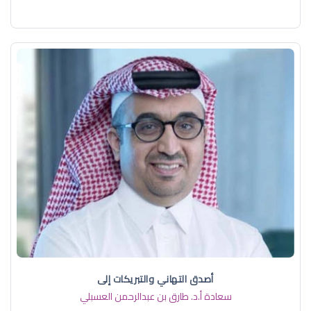
أصدق التهاني والتبريكات إلى
سعادة أ.د. ​طارق بن عبدالرحمن العسبلي