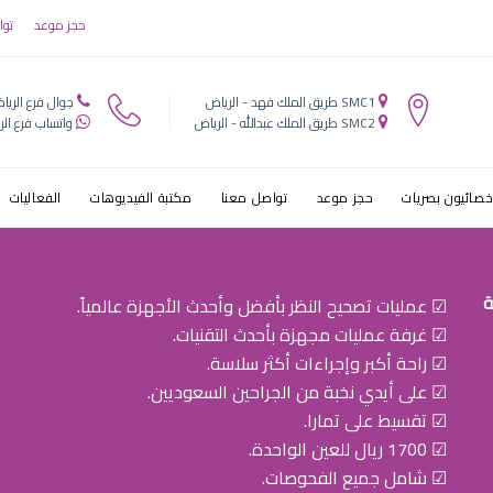
بعد الولادة ال
حجز موعد
توا
SMC1 طريق الملك فهد - الرياض
جوال فرع الريا
SMC2 طريق الملك عبدالله - الرياض
واتساب فرع الر
خصائيون بصريات
حجز موعد
تواصل معنا
مكتبة الفيديوهات
الفعاليات
ة
☑ عمليات تصحيح النظر بأفضل وأحدث الأجهزة عالمياً.
☑ غرفة عمليات مجهزة بأحدث التقنيات.
☑ راحة أكبر وإجراءات أكثر سلاسة.
☑ على أيدي نخبة من الجراحين السعوديين.
☑ تقسيط على تمارا.
☑ 1700 ريال للعين الواحدة.
☑ شامل جميع الفحوصات.