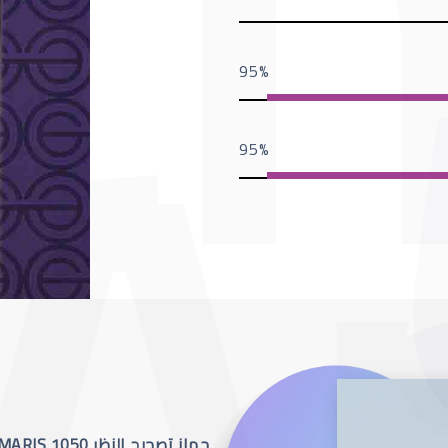
95
95
جهاز تصحيح النظر SCHWIND AMARIS 1050