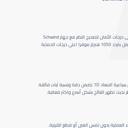
أحدث وأسرع تقنية بأعلى درجات الأمان لتصحيج النظر مع جهاز Schwind
Amaris 1050 الذي يعمل بتردد 1050 هيرتز موفرا اعلى درجات الحماية
كاميرا تتبع حركة العين سباعية الابعاد 7D تضمن دقة ونسبة ثبات فائقة
ر بحيث تظهر النتائج بشكل أسرع واكثر فعالية.
اء العملية بدون لمس العين أو قطع القرنية.