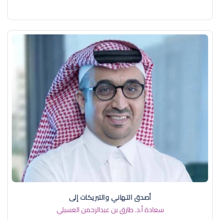
أصدق التهاني والتبريكات إلى
سعادة أ.د. ​طارق بن عبدالرحمن العسبلي