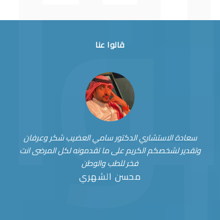
قالوا عنا
سعادة الاستشاري الدكتور سامي العضيب شكر وعرفان
وتقدير لشخصكم الكريم على ما تقدمونه لكل المرضى انت
فخر للطب والوطن
محسن الشهري