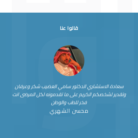
قالوا عنا
سعادة الاستشاري الدكتور سامي العضيب شكر وعرفان
وتقدير لشخصكم الكريم على ما تقدمونه لكل المرضى انت
فخر للطب والوطن
محسن الشهري