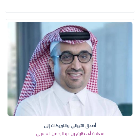
أصدق التهاني والتبريكات إلى
سعادة أ.د. ​طارق بن عبدالرحمن العسبلي