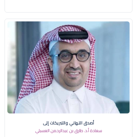
أصدق التهاني والتبريكات إلى
سعادة أ.د. ​طارق بن عبدالرحمن العسبلي