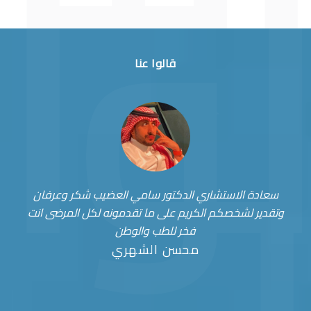
قالوا عنا
سعادة الاستشاري الدكتور سامي العضيب شكر وعرفان
وتقدير لشخصكم الكريم على ما تقدمونه لكل المرضى انت
فخر للطب والوطن
محسن الشهري