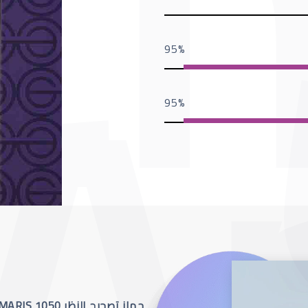
95
95
جهاز تصحيح النظر SCHWIND AMARIS 1050