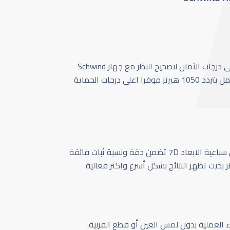
أحدث وأسرع تقنية بأعلى درجات الأمان لتصحيج النظر مع جهاز Schwind
Amaris 1050 الذي يعمل بتردد 1050 هيرتز موفرا اعلى درجات الحماية
كاميرا تتبع حركة العين سباعية الابعاد 7D تضمن دقة ونسبة ثبات فائقة
ر بحيث تظهر النتائج بشكل أسرع واكثر فعالية.
اء العملية بدون لمس العين أو قطع القرنية.