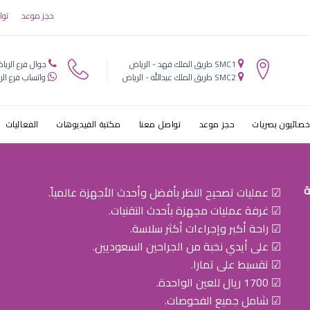
اريون لطب الع
حجز موعد
توا
SMC1 طريق الملك فهد - الرياض
جوال فرع الريا
SMC2 طريق الملك عبدالله - الرياض
واتساب فرع الر
خصائيون بصريات
حجز موعد
تواصل معنا
مكتبة الفيديوهات
الفعاليات
ة
☑ عمليات تصحيح النظر بأفضل وأحدث الأجهزة عالمياً.
☑ غرفة عمليات مجهزة بأحدث التقنيات.
☑ راحة أكبر وإجراءات أكثر سلاسة.
☑ على أيدي نخبة من الجراحين السعوديين.
☑ تقسيط على تمارا.
☑ 1700 ريال للعين الواحدة.
☑ شامل جميع الفحوصات.