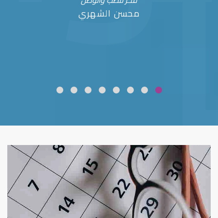
فخر للطب والوطن
محسن الشهري
ضعف نظر
قلوبال لرعاية العين