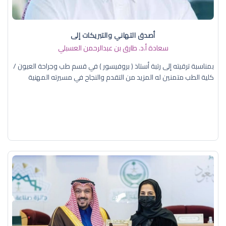
أصدق التهاني والتبريكات إلى
سعادة أ.د. ​طارق بن عبدالرحمن العسبلي
بمناسبة ترقيته إلى رتبة أستاذ ( بروفيسور ) في قسم طب وجراحة العيون /
كلية الطب متمنين له المزيد من التقدم والنجاح في مسيرته المهنية