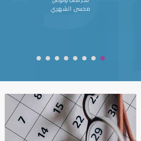
فخر للطب والوطن
محسن الشهري
ضعف نظر
قلوبال لرعاية العين