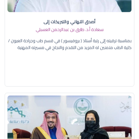
أصدق التهاني والتبريكات إلى
سعادة أ.د. ​طارق بن عبدالرحمن العسبلي
بمناسبة ترقيته إلى رتبة أستاذ ( بروفيسور ) في قسم طب وجراحة العيون /
كلية الطب متمنين له المزيد من التقدم والنجاح في مسيرته المهنية