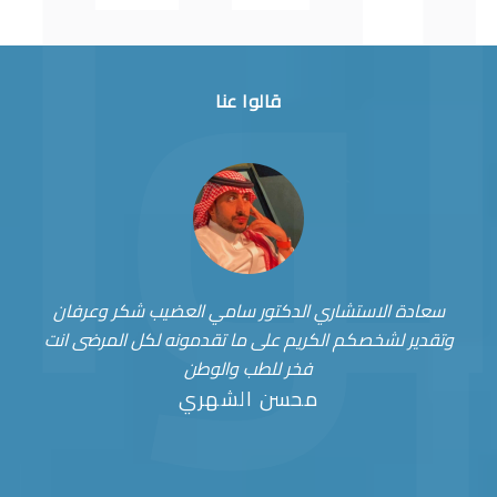
قالوا عنا
سعادة الاستشاري الدكتور سامي العضيب شكر وعرفان
وتقدير لشخصكم الكريم على ما تقدمونه لكل المرضى انت
فخر للطب والوطن
محسن الشهري