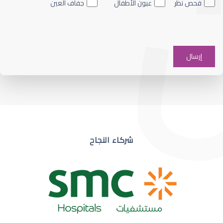
فحص نظر
عيون الأطفال
جفاف العين
ضعف نظر في عين واحدة
شركاء النجاح
ضعف نظر مفاجئ