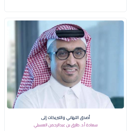
أصدق التهاني والتبريكات إلى
سعادة أ.د. ​طارق بن عبدالرحمن العسبلي