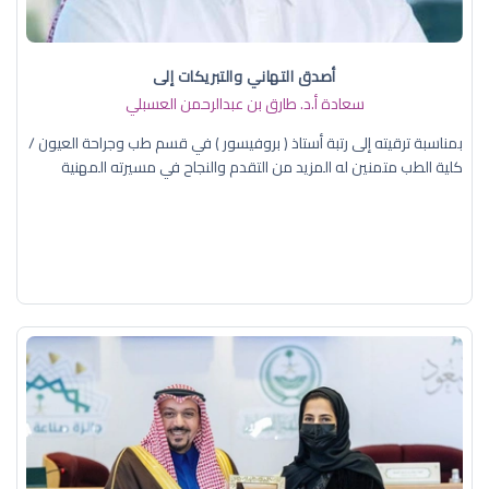
أصدق التهاني والتبريكات إلى
سعادة أ.د. ​طارق بن عبدالرحمن العسبلي
بمناسبة ترقيته إلى رتبة أستاذ ( بروفيسور ) في قسم طب وجراحة العيون /
كلية الطب متمنين له المزيد من التقدم والنجاح في مسيرته المهنية