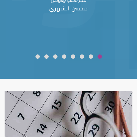
فخر للطب والوطن
محسن الشهري
ضعف نظر
قلوبال لرعاية العين