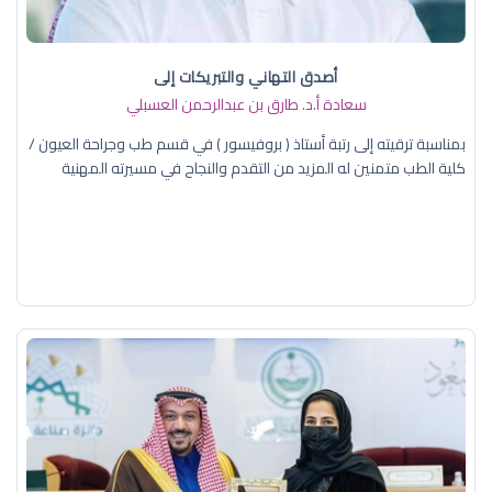
أصدق التهاني والتبريكات إلى
سعادة أ.د. ​طارق بن عبدالرحمن العسبلي
بمناسبة ترقيته إلى رتبة أستاذ ( بروفيسور ) في قسم طب وجراحة العيون /
كلية الطب متمنين له المزيد من التقدم والنجاح في مسيرته المهنية