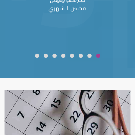
فخر للطب والوطن
محسن الشهري
ضعف نظر
قلوبال لرعاية العين