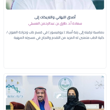
أصدق التهاني والتبريكات إلى
سعادة أ.د. ​طارق بن عبدالرحمن العسبلي
بمناسبة ترقيته إلى رتبة أستاذ ( بروفيسور ) في قسم طب وجراحة العيون /
كلية الطب متمنين له المزيد من التقدم والنجاح في مسيرته المهنية