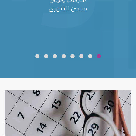
فخر للطب والوطن
محسن الشهري
ضعف نظر
قلوبال لرعاية العين