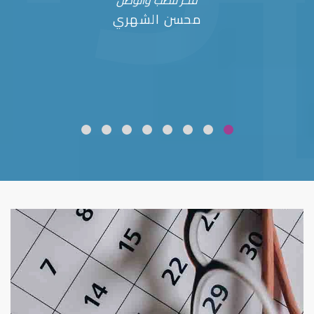
فخر للطب والوطن
محسن الشهري
ضعف نظر
قلوبال لرعاية العين