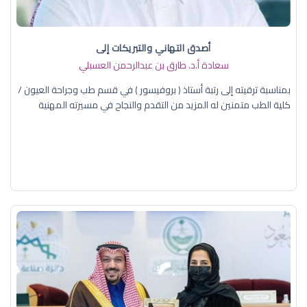
أصدق التهاني والتبريكات إلى
سعادة أ.د. ​طارق بن عبدالرحمن العسبلي
بمناسبة ترقيته إلى رتبة أستاذ ( بروفيسور ) في قسم طب وجراحة العيون /
كلية الطب متمنين له المزيد من التقدم والنجاح في مسيرته المهنية