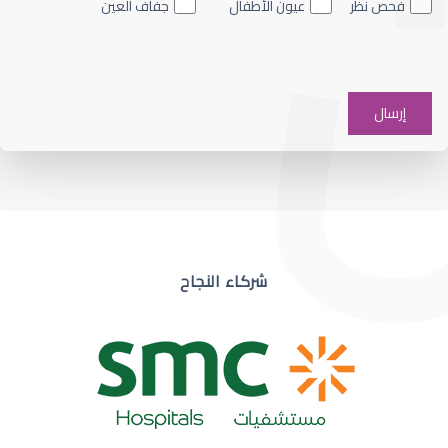
فحص نظر
عيون الأطفال
جفاف العين
ضعف نظر في عين واحدة
شركاء النجاح
ضعف نظر مفاجئ