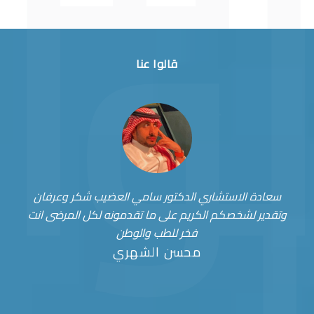
قالوا عنا
سعادة الاستشاري الدكتور سامي العضيب شكر وعرفان
وتقدير لشخصكم الكريم على ما تقدمونه لكل المرضى انت
فخر للطب والوطن
محسن الشهري