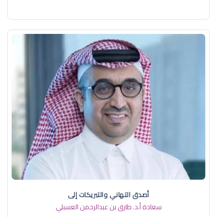
أصدق التهاني والتبريكات إلى
سعادة أ.د. ​طارق بن عبدالرحمن العسبلي