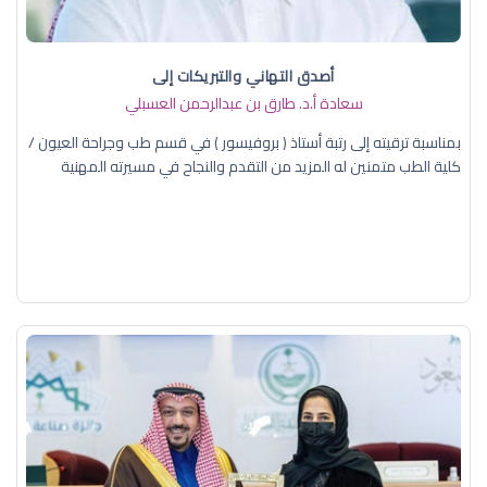
أصدق التهاني والتبريكات إلى
سعادة أ.د. ​طارق بن عبدالرحمن العسبلي
بمناسبة ترقيته إلى رتبة أستاذ ( بروفيسور ) في قسم طب وجراحة العيون /
كلية الطب متمنين له المزيد من التقدم والنجاح في مسيرته المهنية