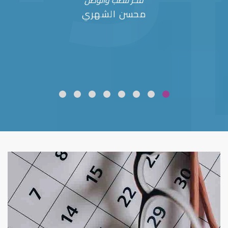
فخر للطب والوطن
محسن الشهري
ضعف نظر
قلوبال لرعاية العين