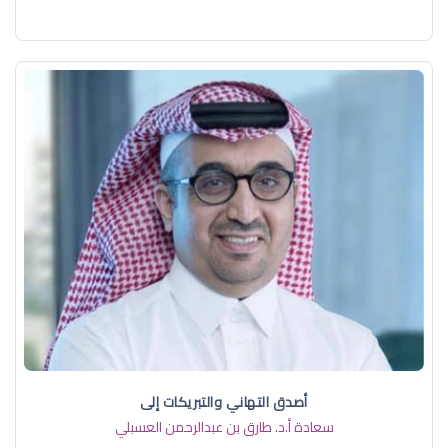
أصدق التهاني والتبريكات إلى
سعادة أ.د. ​طارق بن عبدالرحمن العسبلي