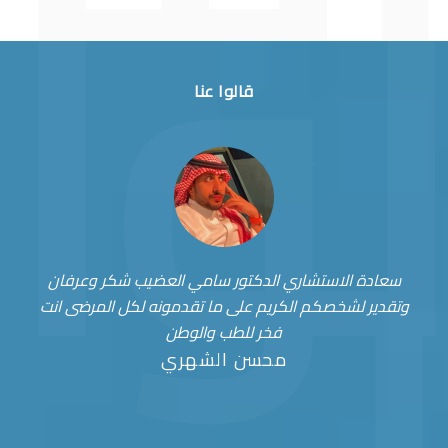
قالوا عنا
سعادة الاستشاري الدكتور سامي العضيب شكر وعرفان
وتقدير لشخصكم الكريم على ما تقدمونه لكل المرضى انت
فخر للطب والوطن
محسن الشهري