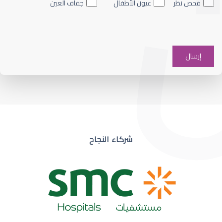
فحص نظر
عيون الأطفال
جفاف العين
ضعف نظر في عين واحدة
شركاء النجاح
ضعف نظر مفاجئ