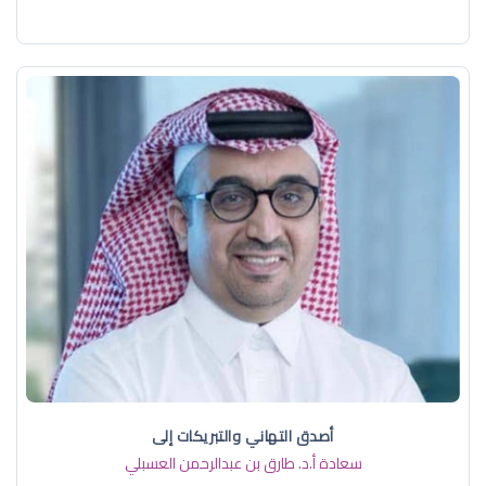
أصدق التهاني والتبريكات إلى
سعادة أ.د. ​طارق بن عبدالرحمن العسبلي