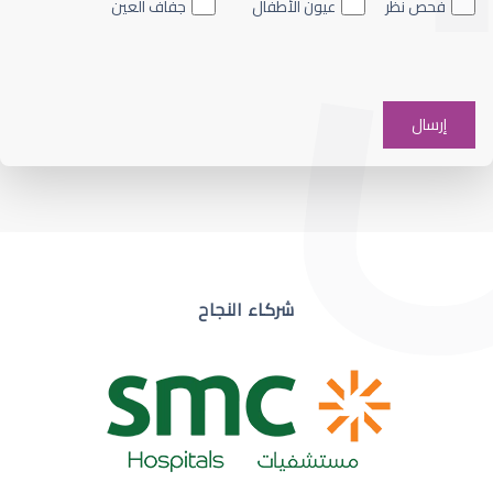
فحص نظر
عيون الأطفال
جفاف العين
ضعف نظر في عين واحدة
شركاء النجاح
ضعف نظر مفاجئ