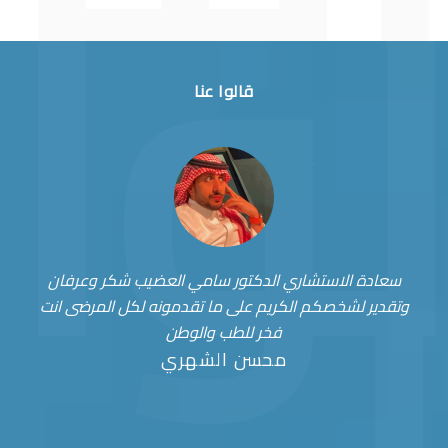
قالوا عنا
سعادة الاستشاري الدكتور سامي العضيب شكر وعرفان
وتقدير لشخصكم الكريم على ما تقدمونه لكل المرضى انت
فخر للطب والوطن
محسن الشهري