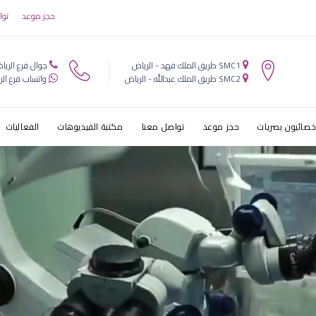
قصر النظر وضعف
حجز موعد
توا
SMC1 طريق الملك فهد - الرياض
جوال فرع الريا
SMC2 طريق الملك عبدالله - الرياض
واتساب فرع الر
خصائيون بصريات
حجز موعد
تواصل معنا
مكتبة الفيديوهات
الفعاليات