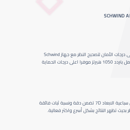
أحدث وأسرع تقنية بأعلى درجات الأمان لتصحيج النظر مع جهاز Schwind
Amaris 1050 الذي يعمل بتردد 1050 هيرتز موفرا اعلى درجات الحماية
كاميرا تتبع حركة العين سباعية الابعاد 7D تضمن دقة ونسبة ثبات فائقة
ر بحيث تظهر النتائج بشكل أسرع واكثر فعالية.