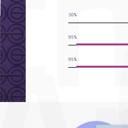
30
95
95