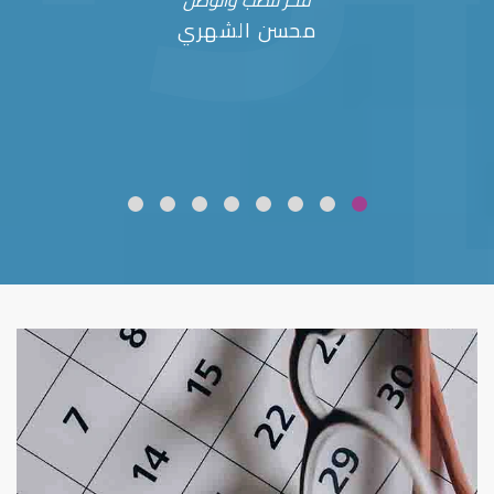
فخر للطب والوطن
محسن الشهري
ضعف نظر
قلوبال لرعاية العين