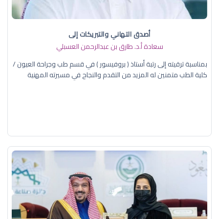
أصدق التهاني والتبريكات إلى
سعادة أ.د. ​طارق بن عبدالرحمن العسبلي
بمناسبة ترقيته إلى رتبة أستاذ ( بروفيسور ) في قسم طب وجراحة العيون /
كلية الطب متمنين له المزيد من التقدم والنجاح في مسيرته المهنية