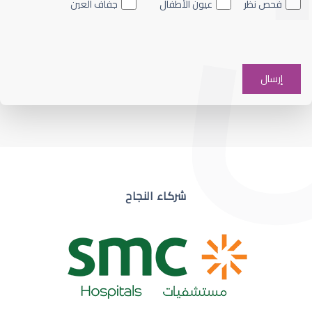
فحص نظر
عيون الأطفال
جفاف العين
ضعف نظر في عين واحدة
شركاء النجاح
ضعف نظر مفاجئ