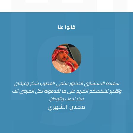
قالوا عنا
سعادة الاستشاري الدكتور سامي العضيب شكر وعرفان
وتقدير لشخصكم الكريم على ما تقدمونه لكل المرضى انت
فخر للطب والوطن
محسن الشهري