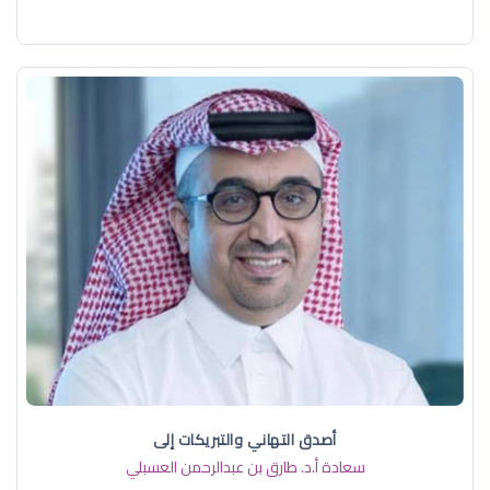
أصدق التهاني والتبريكات إلى
سعادة أ.د. ​طارق بن عبدالرحمن العسبلي