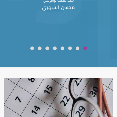
فخر للطب والوطن
محسن الشهري
ضعف نظر
قلوبال لرعاية العين