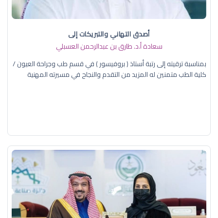
أصدق التهاني والتبريكات إلى
سعادة أ.د. ​طارق بن عبدالرحمن العسبلي
بمناسبة ترقيته إلى رتبة أستاذ ( بروفيسور ) في قسم طب وجراحة العيون /
كلية الطب متمنين له المزيد من التقدم والنجاح في مسيرته المهنية