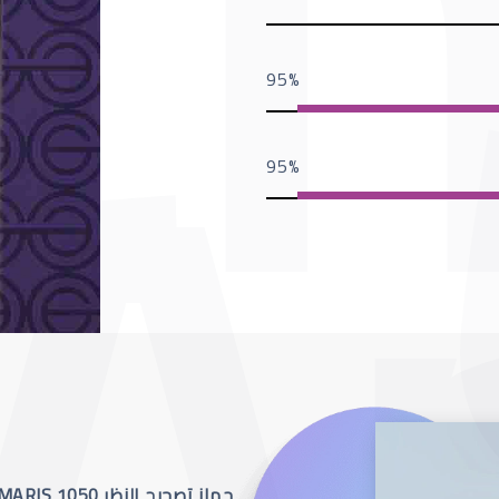
95
95
جهاز تصحيح النظر SCHWIND AMARIS 1050