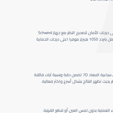
أحدث وأسرع تقنية بأعلى درجات الأمان لتصحيج النظر مع جهاز Schwind
Amaris 1050 الذي يعمل بتردد 1050 هيرتز موفرا اعلى درجات الحماية
كاميرا تتبع حركة العين سباعية الابعاد 7D تضمن دقة ونسبة ثبات فائقة
ر بحيث تظهر النتائج بشكل أسرع واكثر فعالية.
اء العملية بدون لمس العين أو قطع القرنية.