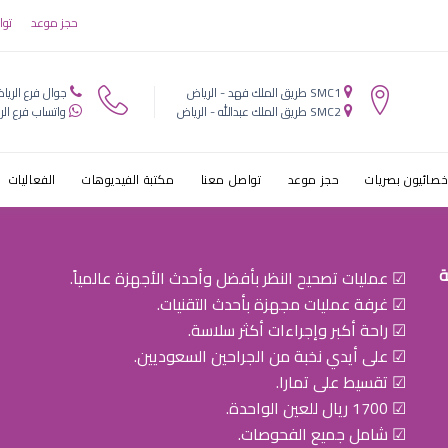
صف عيون في 
حجز موعد
توا
SMC1 طريق الملك فهد - الرياض
جوال فرع الريا
SMC2 طريق الملك عبدالله - الرياض
واتساب فرع الر
خصائيون بصريات
حجز موعد
تواصل معنا
مكتبة الفيديوهات
الفعاليات
ة
☑ عمليات تصحيح النظر بأفضل وأحدث الأجهزة عالمياً.
☑ غرفة عمليات مجهزة بأحدث التقنيات.
☑ راحة أكبر وإجراءات أكثر سلاسة.
☑ على أيدي نخبة من الجراحين السعوديين.
☑ تقسيط على تمارا.
☑ 1700 ريال للعين الواحدة.
☑ شامل جميع الفحوصات.