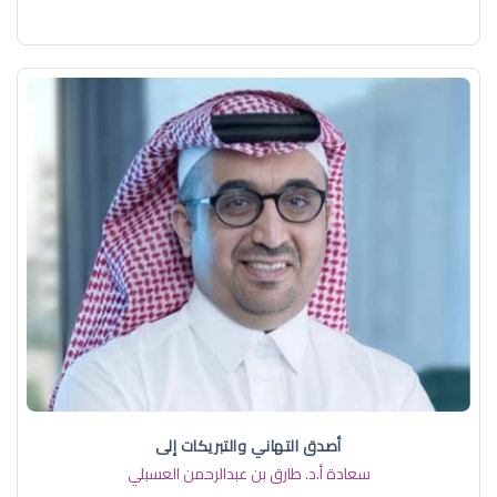
أصدق التهاني والتبريكات إلى
سعادة أ.د. ​طارق بن عبدالرحمن العسبلي