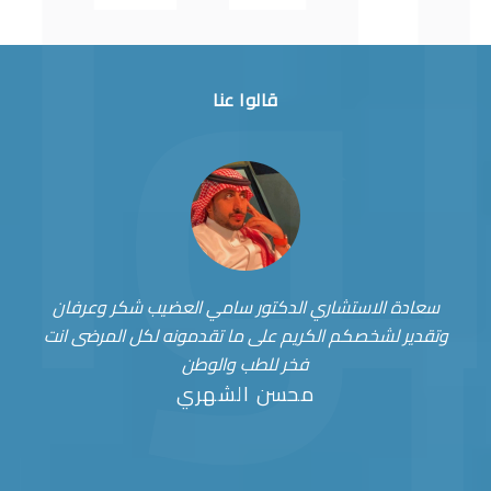
قالوا عنا
سعادة الاستشاري الدكتور سامي العضيب شكر وعرفان
وتقدير لشخصكم الكريم على ما تقدمونه لكل المرضى انت
فخر للطب والوطن
محسن الشهري