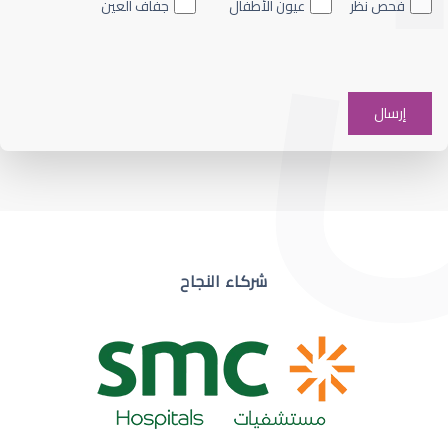
فحص نظر
عيون الأطفال
جفاف العين
ضعف نظر في عين واحدة
شركاء النجاح
ضعف نظر مفاجئ