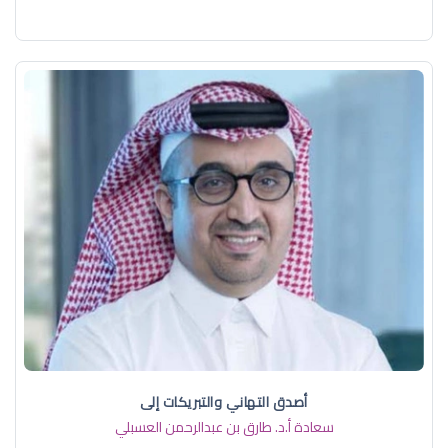
أصدق التهاني والتبريكات إلى
سعادة أ.د. ​طارق بن عبدالرحمن العسبلي