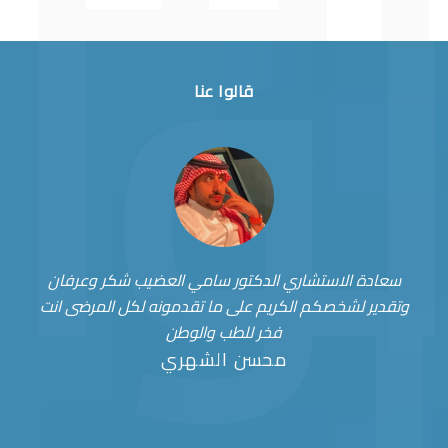
قالوا عنا
سعادة الاستشاري الدكتور سامي العضيب شكر وعرفان
وتقدير لشخصكم الكريم على ما تقدمونه لكل المرضى انت
فخر للطب والوطن
محسن الشهري