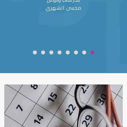
فخر للطب والوطن
محسن الشهري
ضعف نظر
قلوبال لرعاية العين