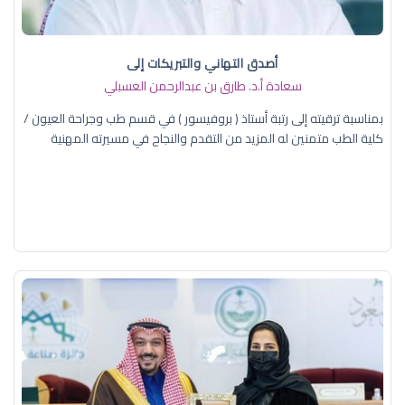
أصدق التهاني والتبريكات إلى
سعادة أ.د. ​طارق بن عبدالرحمن العسبلي
بمناسبة ترقيته إلى رتبة أستاذ ( بروفيسور ) في قسم طب وجراحة العيون /
كلية الطب متمنين له المزيد من التقدم والنجاح في مسيرته المهنية