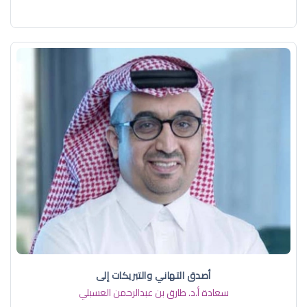
أصدق التهاني والتبريكات إلى
سعادة أ.د. ​طارق بن عبدالرحمن العسبلي