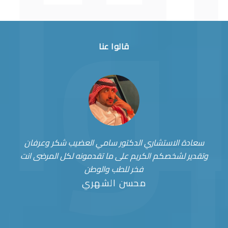
قالوا عنا
سعادة الاستشاري الدكتور سامي العضيب شكر وعرفان
وتقدير لشخصكم الكريم على ما تقدمونه لكل المرضى انت
فخر للطب والوطن
محسن الشهري