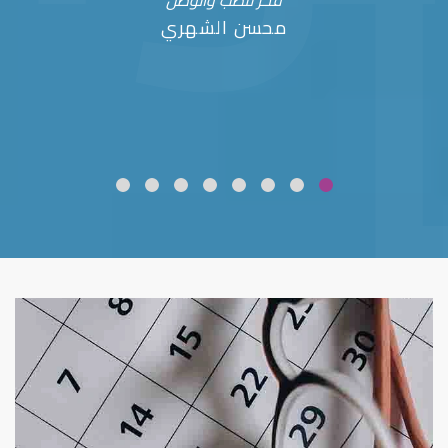
فخر للطب والوطن
محسن الشهري
ضعف نظر
قلوبال لرعاية العين