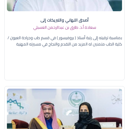
أصدق التهاني والتبريكات إلى
سعادة أ.د. ​طارق بن عبدالرحمن العسبلي
بمناسبة ترقيته إلى رتبة أستاذ ( بروفيسور ) في قسم طب وجراحة العيون /
كلية الطب متمنين له المزيد من التقدم والنجاح في مسيرته المهنية