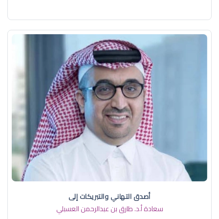
أصدق التهاني والتبريكات إلى
سعادة أ.د. ​طارق بن عبدالرحمن العسبلي