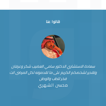
قالوا عنا
سعادة الاستشاري الدكتور سامي العضيب شكر وعرفان
وتقدير لشخصكم الكريم على ما تقدمونه لكل المرضى انت
فخر للطب والوطن
محسن الشهري