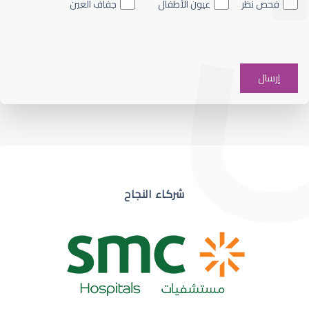
فحص نظر
عيون الأطفال
جفاف العين
ضعف نظر في عين واحدة
شركاء النجاح
ضعف نظر مفاجئ