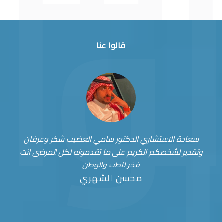
قالوا عنا
سعادة الاستشاري الدكتور سامي العضيب شكر وعرفان
وتقدير لشخصكم الكريم على ما تقدمونه لكل المرضى انت
فخر للطب والوطن
محسن الشهري