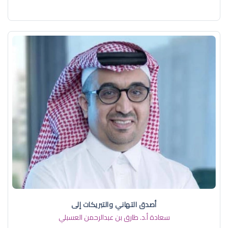
أصدق التهاني والتبريكات إلى
سعادة أ.د. ​طارق بن عبدالرحمن العسبلي