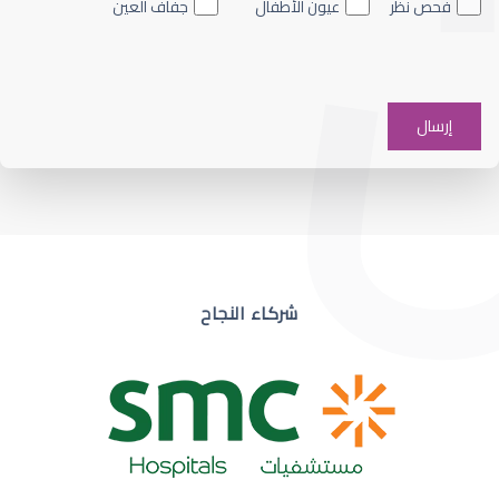
فحص نظر
عيون الأطفال
جفاف العين
ضعف نظر في عين واحدة
شركاء النجاح
ضعف نظر مفاجئ